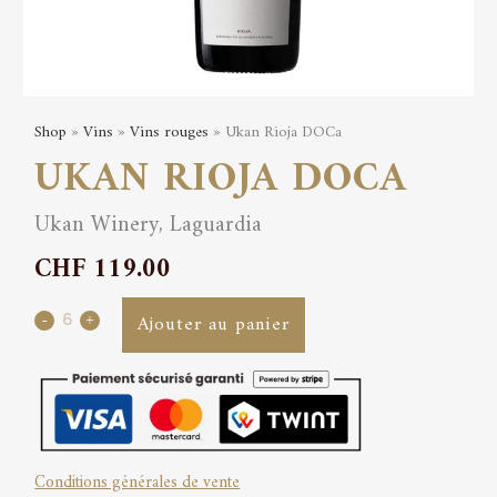
Shop
»
Vins
»
Vins rouges
» Ukan Rioja DOCa
UKAN RIOJA DOCA
Ukan Winery, Laguardia
CHF
119.00
Ukan
Ajouter au panier
Rioja
DOCa
quantity
Conditions générales de vente