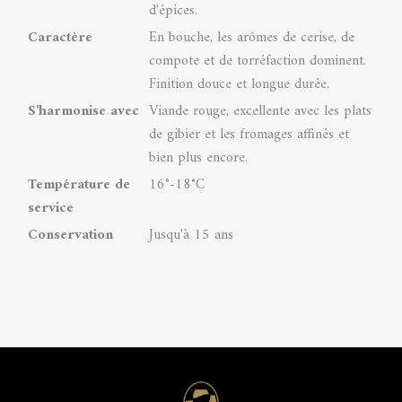
d'épices.
Caractère
En bouche, les arômes de cerise, de
compote et de torréfaction dominent.
Finition douce et longue durée.
S'harmonise avec
Viande rouge, excellente avec les plats
de gibier et les fromages affinés et
bien plus encore.
Température de
16°-18°C
service
Conservation
Jusqu'à 15 ans