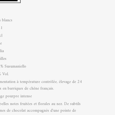
s blancs
21
cl
ie
lia
lles
% Susumaniello
 Vol.
mentation à température contrôlée, élevage de 24
s en barriques de chêne français.
ge pourpre intense
elles notes fruitées et florales au nez. De subtils
mes de chocolat accompagnés d'une pointe de