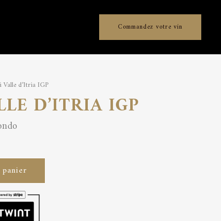
Commandez votre vin
 Valle d’Itria IGP
LLE D’ITRIA IGP
ondo
 panier