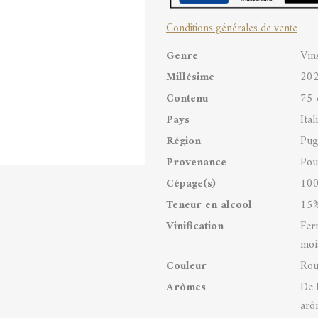
IGP
Conditions générales de vente
quantity
Genre
Vin
Millésime
20
Contenu
75 
Pays
Ital
Région
Pug
Provenance
Poui
Cépage(s)
100
Teneur en alcool
15%
Vinification
Fer
moi
Couleur
Rou
Arômes
De b
arô