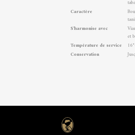
taba
Caractère
Bou
tan
S'harmonise avec
Via
et 
Température de service
16°
Conservation
Jus