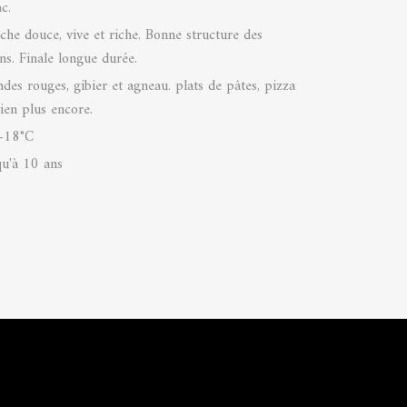
c.
che douce, vive et riche. Bonne structure des
ins. Finale longue durée.
ndes rouges, gibier et agneau. plats de pâtes, pizza
bien plus encore.
-18°C
qu'à 10 ans