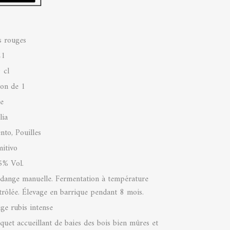
s rouges
21
 cl
ton de 1
ie
lia
nto, Pouilles
mitivo
5% Vol.
dange manuelle. Fermentation à température
trôlée. Élevage en barrique pendant 8 mois.
ge rubis intense
quet accueillant de baies des bois bien mûres et