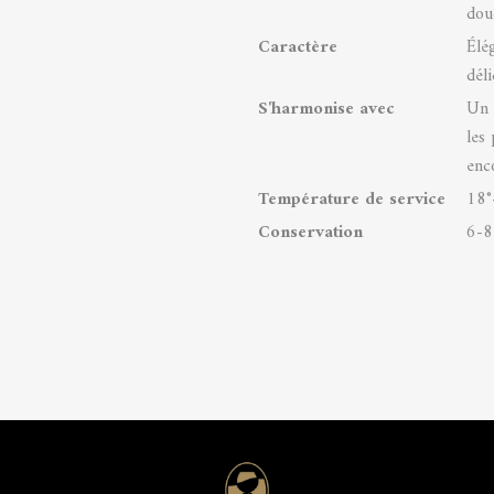
douc
Caractère
Élé
dél
S'harmonise avec
Un v
les 
enc
Température de service
18°
Conservation
6-8