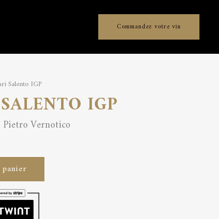
Commandez votre vin
ari Salento IGP
 SALENTO IGP
 Pietro Vernotico
 panier