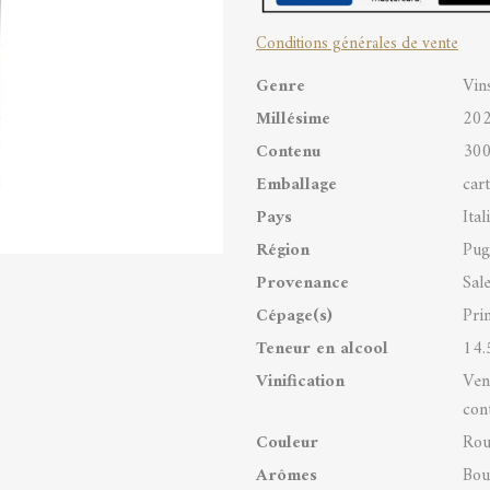
IGP
Conditions générales de vente
quantity
Genre
Vin
Millésime
20
Contenu
300
Emballage
car
Pays
Ital
Région
Pug
Provenance
Sale
Cépage(s)
Pri
Teneur en alcool
14.
Vinification
Ven
con
Couleur
Rou
Arômes
Bou