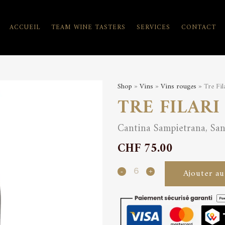
ACCUEIL
TEAM WINE TASTERS
SERVICES
CONTACT
Shop
»
Vins
»
Vins rouges
» Tre Fil
TRE FILARI
Cantina Sampietrana, San
CHF
75.00
Tre
Ajouter au
Filari
Salento