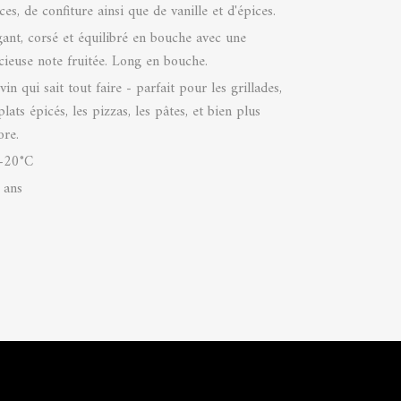
es, de confiture ainsi que de vanille et d'épices.
gant, corsé et équilibré en bouche avec une
icieuse note fruitée. Long en bouche.
in qui sait tout faire - parfait pour les grillades,
plats épicés, les pizzas, les pâtes, et bien plus
ore.
-20°C
 ans