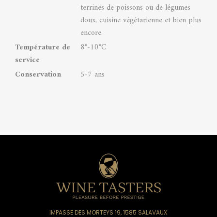
terrines de poissons ou de légumes
doux, cuisine végétarienne et bien plus
encore.
Température de
8°-10°C
service
Conservation
5-7 ans
IMPASSE DES MORTEYS 19, 1585 SALAVAUX