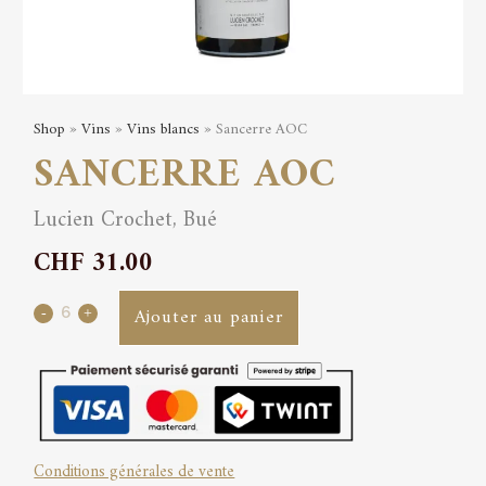
Shop
»
Vins
»
Vins blancs
» Sancerre AOC
SANCERRE AOC
Lucien Crochet, Bué
CHF
31.00
Sancerre
Ajouter au panier
AOC
quantity
Conditions générales de vente