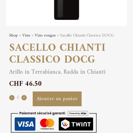
Shop
»
Vins
»
Vins rouges
» Sacello Chianti Classico DOCG
SACELLO CHIANTI
CLASSICO DOCG
Arillo in Terrabianca, Radda in Chianti
CHF
46.50
Sacello
Ajouter au panier
Chianti
Classico
DOCG