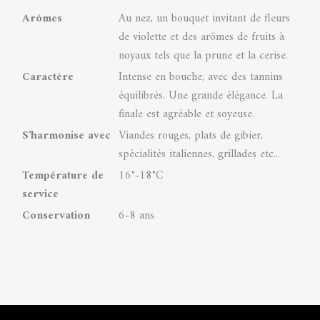
Arômes
Au nez, un bouquet invitant de fleurs
de violette et des arômes de fruits à
noyaux tels que la prune et la cerise.
Caractère
Intense en bouche, avec des tannins
équilibrés. Une grande élégance. La
finale est agréable et soyeuse.
S'harmonise avec
Viandes rouges, plats de gibier,
spécialités italiennes, grillades etc...
Température de
16°-18°C
service
Conservation
6-8 ans