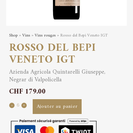
Shop
»
Vins
»
Vins rouges
» Rosso del Bepi Veneto IGT
ROSSO DEL BEPI
VENETO IGT
Azienda Agricola Quintarelli Giuseppe,
Negrar di Valpolicella
CHF
179.00
Rosso
Ajouter au panier
del
Bepi