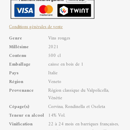
Superiore
DOC
Conditions générales de vente
quantity
Genre
Vins rouges
Millésime
2021
Contenu
500 cl
Emballage
caisse en bois de 1
Pays
Italie
Région
Veneto
Provenance
Région classique du Valpolicella,
Vénétie
Cépage(s)
Corvina, Rondinella et Oseleta
Teneur en alcool
14% Vol.
Vinification
22 à 24 mois en barriques françaises,