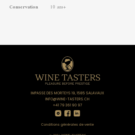
Conservation
10 ans+
IMPASSE DES MORTEYS 19, 1585 SALAVAUX
INFO@WINE-TASTERS.CH
+41 79 361 90 97
Conditions générales de vente