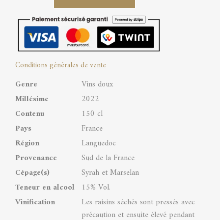
Dry
Aged
Red
Conditions générales de vente
appassimento
Genre
Vins doux
Pays
Millésime
2022
d’Oc
Contenu
150 cl
IGP
Pays
France
quantity
Région
Languedoc
Provenance
Sud de la France
Cépage(s)
Syrah et Marselan
Teneur en alcool
15% Vol.
Vinification
Les raisins séchés sont pressés avec
précaution et ensuite élevé pendant