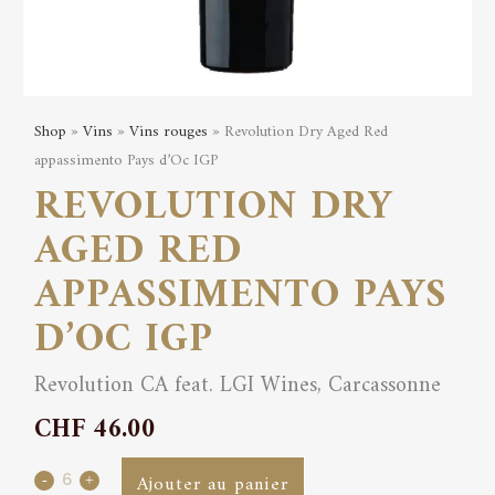
Shop
»
Vins
»
Vins rouges
» Revolution Dry Aged Red
appassimento Pays d’Oc IGP
REVOLUTION DRY
AGED RED
APPASSIMENTO PAYS
D’OC IGP
Revolution CA feat. LGI Wines, Carcassonne
CHF
46.00
Revolution
Ajouter au panier