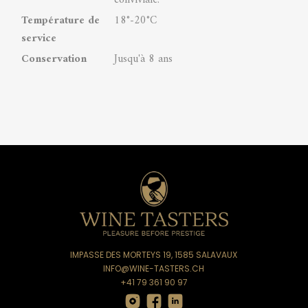
conviviale.
Température de
18°-20°C
service
Conservation
Jusqu'à 8 ans
IMPASSE DES MORTEYS 19, 1585 SALAVAUX
INFO@WINE-TASTERS.CH
+41 79 361 90 97