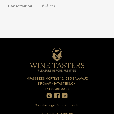
Conservation
6-8 ans
IMPASSE DES MORTEYS 19, 1585 SALAVAUX
INFO@WINE-TASTERS.CH
+41 79 361 90 97
Conditions générales de vente