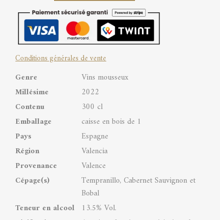
de
Don
Carlos
Conditions générales de vente
Valencia
Genre
Vins mousseux
DOP
Millésime
2022
quantity
Contenu
300 cl
Emballage
caisse en bois de 1
Pays
Espagne
Région
Valencia
Provenance
Valence
Cépage(s)
Tempranillo, Cabernet Sauvignon et
Bobal
Teneur en alcool
13.5% Vol.