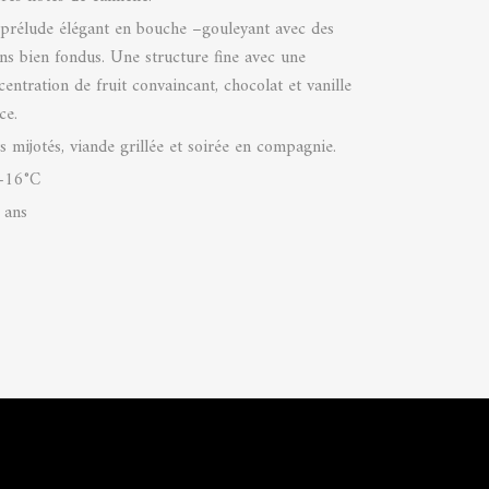
prélude élégant en bouche –gouleyant avec des
ins bien fondus. Une structure fine avec une
centration de fruit convaincant, chocolat et vanille
ce.
ts mijotés, viande grillée et soirée en compagnie.
-16°C
 ans