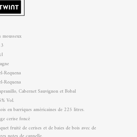
s mousseux
23
cl
agne
el-Requena
el-Requena
pranillo, Cabernet Sauvignon et Bobal
5% Vol.
ois en barriques américaines de 225 litres.
ge cerise foncé
quet fruité de cerises et de baies de bois avec de
ères notes de cannelle.