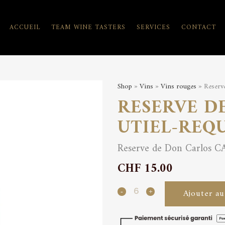
ACCUEIL
TEAM WINE TASTERS
SERVICES
CONTACT
Shop
»
Vins
»
Vins rouges
» Reserv
RESERVE D
UTIEL-REQ
Reserve de Don Carlos CA
CHF
15.00
Reserve
Ajouter au
de