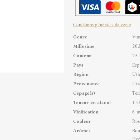
Don
Carlos
Conditions générales de vente
Utiel-
Genre
Vin
Requena
Millésime
20
DOP
Contenu
75 
quantity
Pays
Esp
Région
Uti
Provenance
Uti
Cépage(s)
Tem
Teneur en alcool
13.
Vinification
6 m
Couleur
Rou
Arômes
Bou
lég