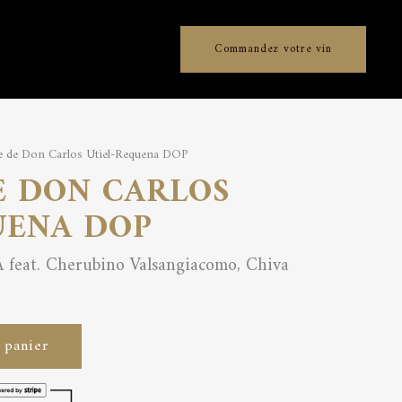
Commandez votre vin
e de Don Carlos Utiel-Requena DOP
E DON CARLOS
UENA DOP
 feat. Cherubino Valsangiacomo, Chiva
 panier