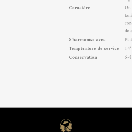
Caractère
Un 
tan
con
dou
S'harmonise avec
Pla
Température de service
14°
Conservation
6-8