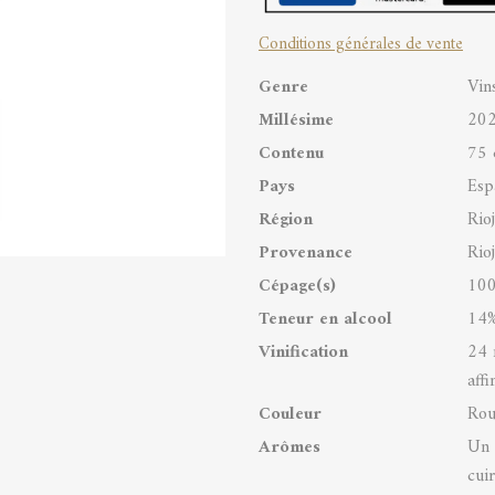
DOCa
Conditions générales de vente
quantity
Genre
Vin
Millésime
20
Contenu
75 
Pays
Esp
Région
Rio
Provenance
Rio
Cépage(s)
100
Teneur en alcool
14%
Vinification
24 
aff
Couleur
Rou
Arômes
Un 
cuir