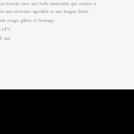
 en bouche avec une belle minéralité qui confère à
vin une structure agréable et une longue finale.
nde rouge, gibier et fromage.
-18°C
0 ans