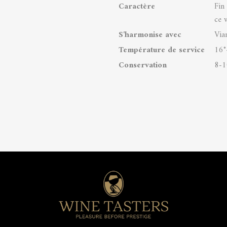
Caractère
Fin
ce 
S'harmonise avec
Via
Température de service
16°
Conservation
8-1