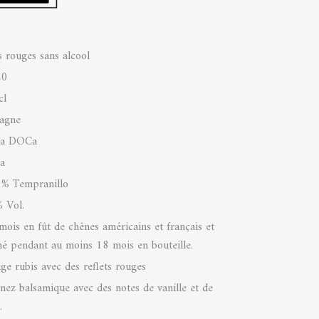
s rouges sans alcool
20
cl
agne
ja DOCa
ja
% Tempranillo
 Vol.
mois en fût de chênes américains et français et
iné pendant au moins 18 mois en bouteille.
ge rubis avec des reflets rouges
nez balsamique avec des notes de vanille et de
.