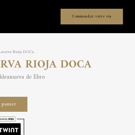
Commandez votre vin
Reserva Rioja DOCa
ERVA RIOJA DOCA
ldeanueva de Ebro
 panier