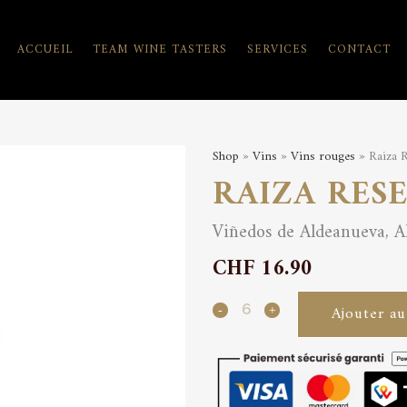
ACCUEIL
TEAM WINE TASTERS
SERVICES
CONTACT
Shop
»
Vins
»
Vins rouges
» Raiza 
RAIZA RES
Viñedos de Aldeanueva, A
CHF
16.90
Raiza
Ajouter au
Reserva
Rioja