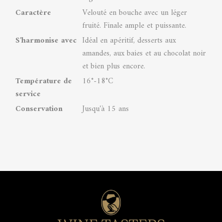
Caractère
Velouté en bouche avec un léger
fruité. Finale ample et puissante.
S'harmonise avec
Idéal en apéritif, desserts aux
amandes, aux baies et au chocolat noir
et bien plus encore.
Température de
16°-18°C
service
Conservation
Jusqu'à 15 ans