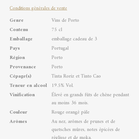
Conditions générales de vente
quantity
Genre
Vins de Porto
Contenu
75 cl
Emballage
emballage cadeau de 3
Pays
Portugal
Région
Porto
Provenance
Porto
Cépage(s)
Tinta Roriz et Tinto Cao
Teneur en alcool
19.5% Vol.
Vinification
Élevé en grands fûts de chêne pendant
au moins 36 mois.
Couleur
Rouge orangé pâle
Arômes
Au nez, arômes de prunes et de
quetsches mûres, notes épicées de
réglisse et de moka.