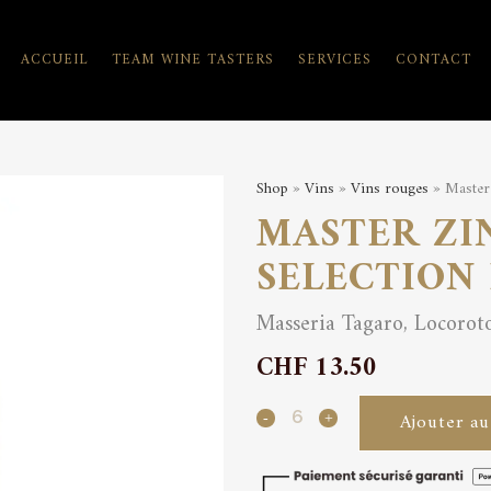
ACCUEIL
TEAM WINE TASTERS
SERVICES
CONTACT
Shop
»
Vins
»
Vins rouges
» Master 
MASTER ZI
SELECTION 
Masseria Tagaro, Locorot
CHF
13.50
Master
Ajouter au
Zin