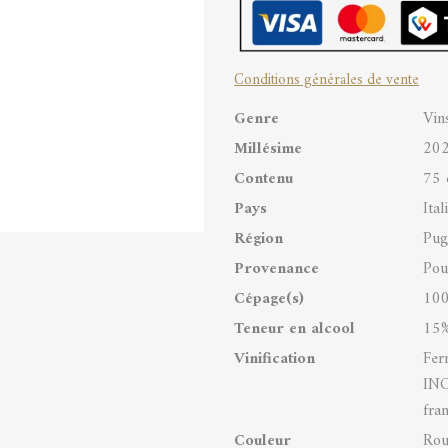
Old
Vines
Conditions générales de vente
Oak
Genre
Vin
Selection
Millésime
20
Puglia
Contenu
75 
IGP
Pays
Ital
quantity
Région
Pug
Provenance
Poui
Cépage(s)
100
Teneur en alcool
15%
Vinification
Fer
INO
fran
Couleur
Rou