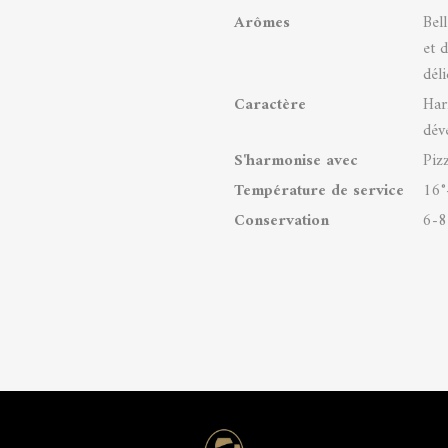
Arômes
Bel
et 
déli
Caractère
Har
dév
S'harmonise avec
Pizz
Température de service
16°
Conservation
6-8