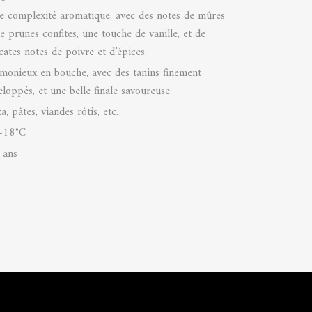
le complexité aromatique, avec des notes de mûres
de prunes confites, une touche de vanille, et de
cates notes de poivre et d’épices.
monieux en bouche, avec des tanins finement
eloppés, et une belle finale savoureuse.
a, pâtes, viandes rôtis, etc.
-18°C
 ans