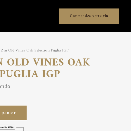
Commandez votre vin
Zin Old Vines Oak Selection Puglia IGP
N OLD VINES OAK
PUGLIA IGP
ondo
 panier