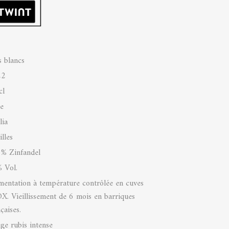
s blancs
22
cl
ie
lia
lles
% Zinfandel
 Vol.
mentation à température contrôlée en cuves
X. Vieillissement de 6 mois en barriques
çaises.
ge rubis intense