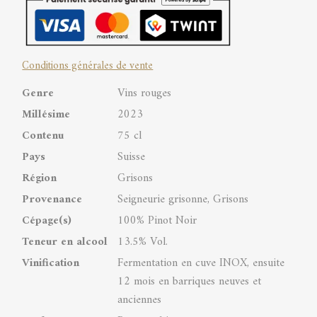
Noir
Barrique
Conditions générales de vente
AOC
Genre
Vins rouges
Graubünden
Millésime
2023
quantity
Contenu
75 cl
Pays
Suisse
Région
Grisons
Provenance
Seigneurie grisonne, Grisons
Cépage(s)
100% Pinot Noir
Teneur en alcool
13.5% Vol.
Vinification
Fermentation en cuve INOX, ensuite
12 mois en barriques neuves et
anciennes