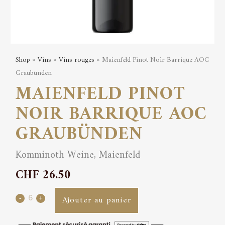
Shop
»
Vins
»
Vins rouges
» Maienfeld Pinot Noir Barrique AOC
Graubünden
MAIENFELD PINOT
NOIR BARRIQUE AOC
GRAUBÜNDEN
Komminoth Weine, Maienfeld
CHF
26.50
Maienfeld
Ajouter au panier
Pinot