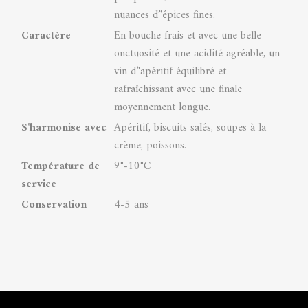
nuances d’'épices fines.
Caractère
En bouche frais et avec une belle
onctuosité et une acidité agréable, un
vin d’'apéritif équilibré et
rafraîchissant avec une finale
moyennement longue.
S'harmonise avec
Apéritif, biscuits salés, soupes à la
crème, poissons.
Température de
9°-10°C
service
Conservation
4-5 ans