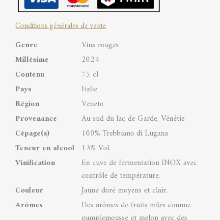
DOC
Conditions générales de vente
quantity
Genre
Vins rouges
Millésime
2024
Contenu
75 cl
Pays
Italie
Région
Veneto
Provenance
Au sud du lac de Garde, Vénétie
Cépage(s)
100% Trebbiano di Lugana
Teneur en alcool
13% Vol.
Vinification
En cuve de fermentation INOX avec
contrôle de température.
Couleur
Jaune doré moyens et clair.
Arômes
Des arômes de fruits mûrs comme
pamplemousse et melon avec des