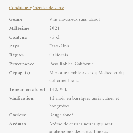
Conditions générales de vente
Robles
Genre
Vins mousseux sans alcool
AVA
Millésime
2021
quantity
Contenu
75 cl
Pays
États-Unis
Région
California
Provenance
Paso Robles, Californie
Cépage(s)
Merlot assemblé avec du Malbec et du
Cabernet Franc
Teneur en alcool
14% Vol.
Vinification
12 mois en barriques américaines et
hongroises.
Couleur
Rouge foncé
Arômes
Arôme de cerises noires qui sont
souligné par des notes fumées.