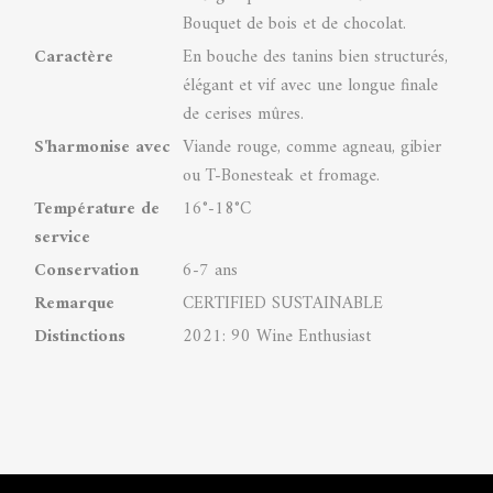
Bouquet de bois et de chocolat.
Caractère
En bouche des tanins bien structurés,
élégant et vif avec une longue finale
de cerises mûres.
S'harmonise avec
Viande rouge, comme agneau, gibier
ou T-Bonesteak et fromage.
Température de
16°-18°C
service
Conservation
6-7 ans
Remarque
CERTIFIED SUSTAINABLE
Distinctions
2021: 90 Wine Enthusiast