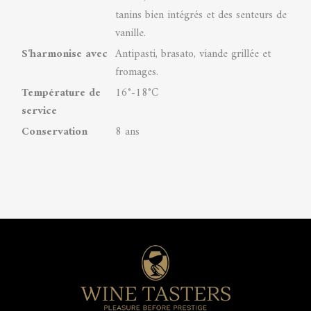
tanins bien intégrés et des senteurs de
vanille.
S'harmonise avec
Antipasti, brasato, viande grillée et
fromages.
Température de
16°-18°C
service
Conservation
8 ans