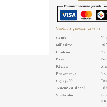
dos
Coteis
Reserva
Conditions générales de vente
Vinho
Genre
Vin
Regional
Millésime
20
Alentejano
Contenu
75 
quantity
Pays
Por
Région
Ale
Provenance
VR 
Cépage(s)
Tou
Teneur en alcool
16%
Vinification
Fer
INO