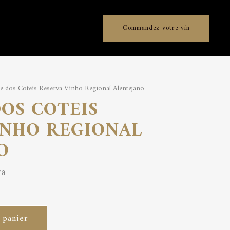
Commandez votre vin
 dos Coteis Reserva Vinho Regional Alentejano
OS COTEIS
INHO REGIONAL
O
ra
 panier