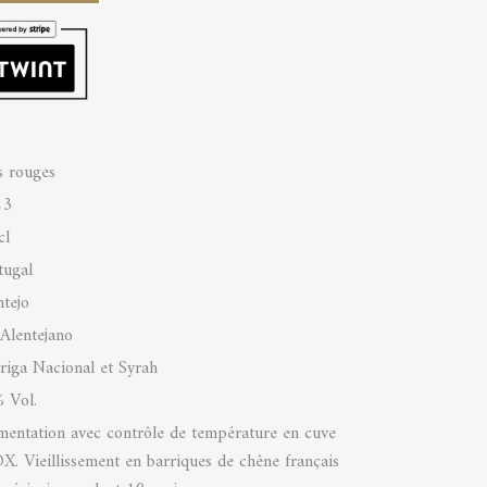
s rouges
23
cl
tugal
ntejo
Alentejano
riga Nacional et Syrah
 Vol.
mentation avec contrôle de température en cuve
X. Vieillissement en barriques de chêne français