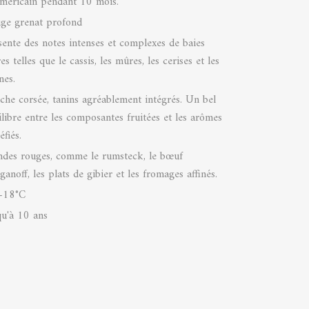
américain pendant 10 mois.
ge grenat profond
sente des notes intenses et complexes de baies
s telles que le cassis, les mûres, les cerises et les
nes.
che corsée, tanins agréablement intégrés. Un bel
ilibre entre les composantes fruitées et les arômes
éfiés.
ndes rouges, comme le rumsteck, le bœuf
ganoff, les plats de gibier et les fromages affinés.
-18°C
qu'à 10 ans