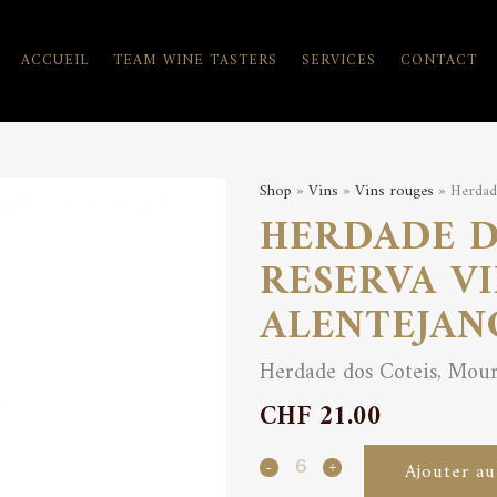
ACCUEIL
TEAM WINE TASTERS
SERVICES
CONTACT
Shop
»
Vins
»
Vins rouges
» Herdade
HERDADE D
RESERVA V
ALENTEJAN
Herdade dos Coteis, Mou
CHF
21.00
Herdade
Ajouter au