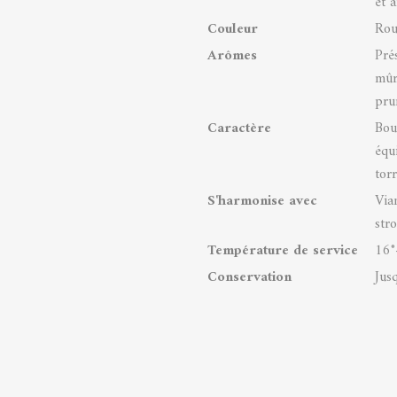
et 
Couleur
Rou
Arômes
Pré
mûre
pru
Caractère
Bou
équ
torr
S'harmonise avec
Via
stro
Température de service
16°
Conservation
Jus