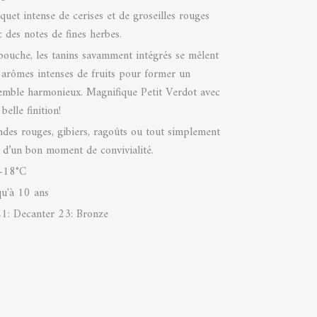
quet intense de cerises et de groseilles rouges
c des notes de fines herbes.
bouche, les tanins savamment intégrés se mêlent
 arômes intenses de fruits pour former un
emble harmonieux. Magnifique Petit Verdot avec
belle finition!
ndes rouges, gibiers, ragoûts ou tout simplement
s d’un bon moment de convivialité.
-18°C
qu'à 10 ans
1: Decanter 23: Bronze