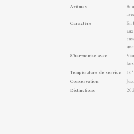
Arômes
Bou
ave
Caractère
En 
aux
ens
une 
S'harmonise avec
Via
lor
Température de service
16°
Conservation
Jus
Distinctions
202