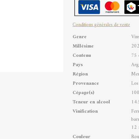
Verdot
Mendoza
Conditions générales de vente
quantity
Genre
Vin
Millésime
20
Contenu
75 
Pays
Arg
Région
Me
Provenance
Los
Cépage(s)
100
Teneur en alcool
14.
Vinification
Fer
bar
12 
Couleur
Rou