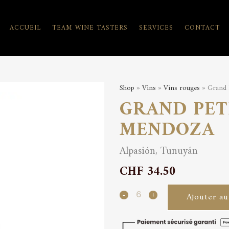
ACCUEIL
TEAM WINE TASTERS
SERVICES
CONTACT
Shop
»
Vins
»
Vins rouges
» Grand 
GRAND PET
MENDOZA
Alpasión, Tunuyán
CHF
34.50
Grand
Ajouter au
Petit