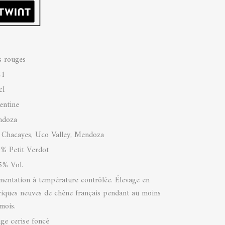
s rouges
21
cl
entine
ndoza
 Chacayes, Uco Valley, Mendoza
% Petit Verdot
5% Vol.
mentation à température contrôlée. Élevage en
riques neuves de chêne français pendant au moins
mois.
ge cerise foncé