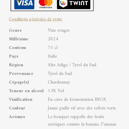
Adige
Conditions générales de vente
DOC
Genre
Vins rouges
quantity
Millésime
2024
Contenu
75 cl
Pays
Italie
Région
Alto Adige / Tyrol du Sud
Provenance
Tyrol du Sud
Cépage(s)
Chardonnay
Teneur en alcool
13% Vol.
Vinification
En cuve de fermentation INOX.
Couleur
Jaune paille vif avec des reflets verts.
Arômes
Le bouquet rappelle des fruits
exotiques comme la banane, l’'ananas