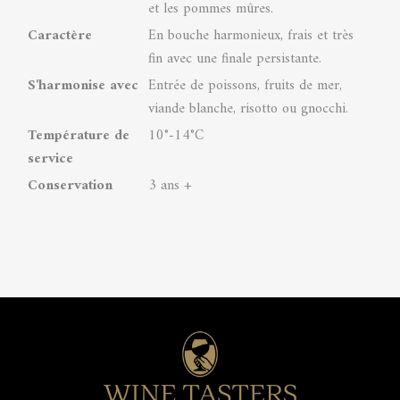
et les pommes mûres.
Caractère
En bouche harmonieux, frais et très
fin avec une finale persistante.
S'harmonise avec
Entrée de poissons, fruits de mer,
viande blanche, risotto ou gnocchi.
Température de
10°-14°C
service
Conservation
3 ans +