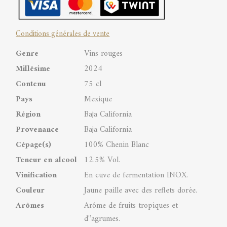
de
Conditions générales de vente
Guadalupe
Genre
Vins rouges
quantity
Millésime
2024
Contenu
75 cl
Pays
Mexique
Région
Baja California
Provenance
Baja California
Cépage(s)
100% Chenin Blanc
Teneur en alcool
12.5% Vol.
Vinification
En cuve de fermentation INOX.
Couleur
Jaune paille avec des reflets dorée.
Arômes
Arôme de fruits tropiques et
d'’agrumes.