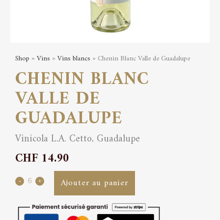
Shop
»
Vins
»
Vins blancs
» Chenin Blanc Valle de Guadalupe
CHENIN BLANC
VALLE DE
GUADALUPE
Vinicola L.A. Cetto, Guadalupe
CHF
14.90
Chenin
Ajouter au panier
Blanc
Valle