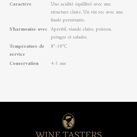
Caractère
Une acidité équilibré avec une
structure claire. Un vin sec avec une
finale persistante.
S'harmonise avec
Apéritif, viande claire, poisson,
potages et salades.
Température de
8°-10°C
service
Conservation
4-5 ans