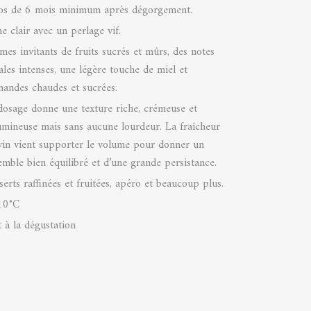
os de 6 mois minimum après dégorgement.
e clair avec un perlage vif.
mes invitants de fruits sucrés et mûrs, des notes
rales intenses, une légère touche de miel et
mandes chaudes et sucrées.
dosage donne une texture riche, crémeuse et
umineuse mais sans aucune lourdeur. La fraîcheur
vin vient supporter le volume pour donner un
emble bien équilibré et d’une grande persistance.
serts raffinées et fruitées, apéro et beaucoup plus.
10°C
t à la dégustation