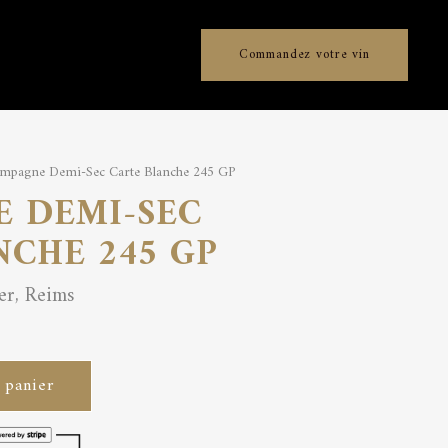
Commandez votre vin
mpagne Demi-Sec Carte Blanche 245 GP
 DEMI-SEC
NCHE 245 GP
r, Reims
 panier