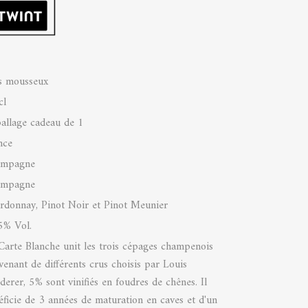
s mousseux
cl
allage cadeau de 1
nce
ampagne
ampagne
rdonnay, Pinot Noir et Pinot Meunier
5% Vol.
Carte Blanche unit les trois cépages champenois
venant de différents crus choisis par Louis
derer, 5% sont vinifiés en foudres de chênes. Il
éficie de 3 années de maturation en caves et d'un