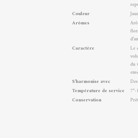
rep
Couleur
Jaun
Arômes
Arô
flo
d’a
Caractère
Le 
vol
du 
ens
S'harmonise avec
Des
Température de service
7°-
Conservation
Prê