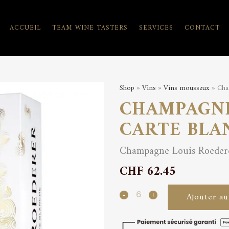
ACCUEIL
TEAM WINE TASTERS
SERVICES
CONTACT
Shop
»
Vins
»
Vins mousseux
» Cha
CHAMPAGNE
CARTE BLA
Champagne Louis Roedere
CHF
62.45
Champagne
Ajouter au
Demi-