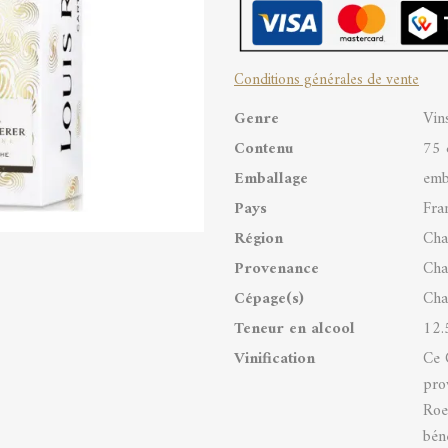
Sec
Carte
Conditions générales de vente
Blanche
Genre
Vin
245
Contenu
75 
GP
Emballage
emb
quantity
Pays
Fra
Région
Ch
Provenance
Ch
Cépage(s)
Cha
Teneur en alcool
12.
Vinification
Ce 
pro
Roe
bén