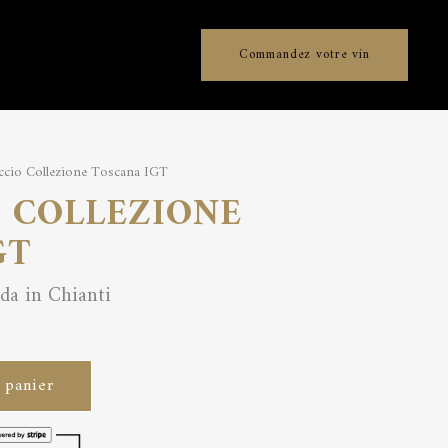
Commandez votre vin
cio Collezione Toscana IGT
 COLLEZIONE
GT
dda in Chianti
 panier