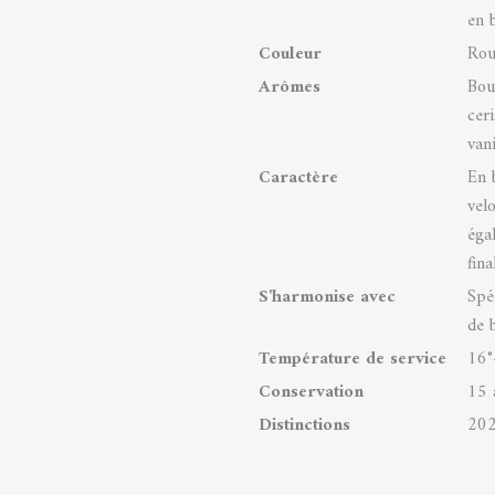
en 
Couleur
Rou
Arômes
Bou
ceri
vani
Caractère
En 
vel
éga
fina
S'harmonise avec
Spéc
de 
Température de service
16°
Conservation
15 
Distinctions
202