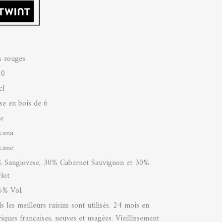
s rouges
20
cl
sse en bois de 6
ie
cana
cane
 Sangiovese, 30% Cabernet Sauvignon et 30%
lot
5% Vol.
s les meilleurs raisins sont utilisés. 24 mois en
riques françaises, neuves et usagées. Vieillissement