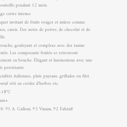
bouteille pendant 12 mois.
ge cerise intense
quet invitant de fruits rouges et mûres comme
ses, cassis. Des notes de poivre, de chocolat et de
lle.
bouche, gouleyant et complexe avec des tanins
outés. Les composants fruités se retrouvent
lement en bouche. Élégant et harmonieux avec une
le persistante.
ialités italiennes, plats paysans, grillades ou filet
bœuf rôti en croûte d'herbes etc.
-18°C
ans+
0: 95 A. Galloni, 93 Vinum, 92 Falstaff