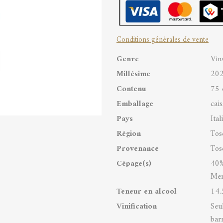
Toscana
IGT
Conditions générales de vente
quantity
Genre
Vin
Millésime
20
Contenu
75 
Emballage
cai
Pays
Ital
Région
Tos
Provenance
Tos
Cépage(s)
40%
Mer
Teneur en alcool
14.
Vinification
Seul
bar