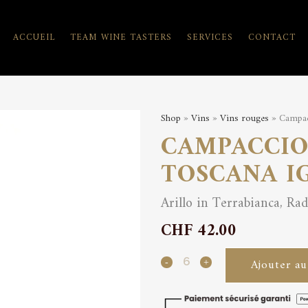
ACCUEIL
TEAM WINE TASTERS
SERVICES
CONTACT
Shop
»
Vins
»
Vins rouges
» Campac
CAMPACCIO
TOSCANA I
Arillo in Terrabianca, Ra
CHF
42.00
Campaccio
Ajouter au
Collezione