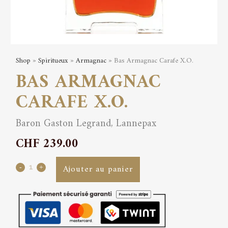
Shop
»
Spiritueux
»
Armagnac
» Bas Armagnac Carafe X.O.
BAS ARMAGNAC
CARAFE X.O.
Baron Gaston Legrand, Lannepax
CHF
239.00
Bas
Ajouter au panier
Armagnac
Carafe
X.O.