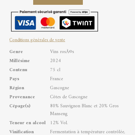
Sauvignon
&
Gros
Conditions générales de vente
Manseng
Genre
Vins rosÃ©s
Côtes
Millésime
2024
de
Contenu
75 cl
Gascogne
Pays
France
IGP
Région
Gascogne
quantity
Provenance
Côtes de Gascogne
Cépage(s)
80% Sauvignon Blanc et 20% Gros
Manseng
Teneur en alcool
12% Vol.
Vinification
Fermentation à température contrôlée,