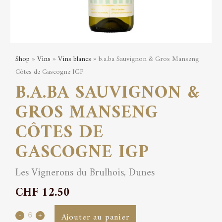
Shop
»
Vins
»
Vins blancs
» b.a.ba Sauvignon & Gros Manseng
Côtes de Gascogne IGP
B.A.BA SAUVIGNON &
GROS MANSENG
CÔTES DE
GASCOGNE IGP
Les Vignerons du Brulhois, Dunes
CHF
12.50
b.a.ba
Ajouter au panier