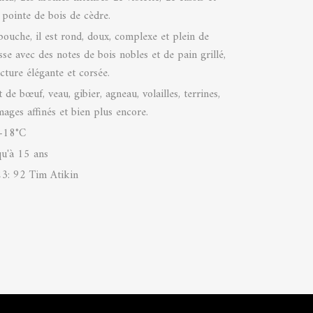
 pointe de bois de cèdre.
bouche, il est rond, doux, complexe et plein de
sse avec des notes de bois nobles et de pain grillé,
ucture élégante et corsée.
t de bœuf, veau, gibier, agneau, volailles, terrines,
mages affinés et bien plus encore.
-18°C
qu'à 15 ans
3: 92 Tim Atikin