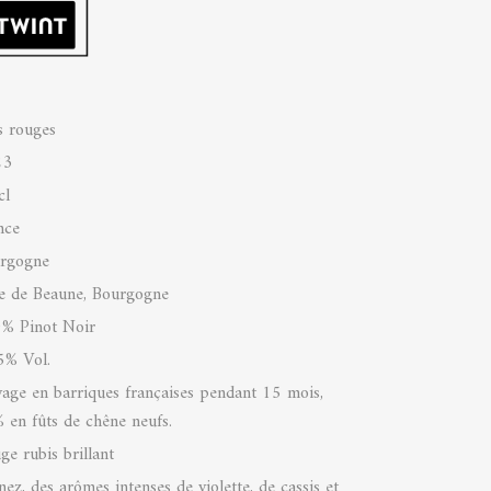
s rouges
23
cl
nce
rgogne
e de Beaune, Bourgogne
% Pinot Noir
5% Vol.
vage en barriques françaises pendant 15 mois,
 en fûts de chêne neufs.
ge rubis brillant
nez, des arômes intenses de violette, de cassis et