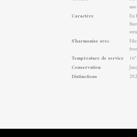
une
Caractère
En 
fine
str
S'harmonise avec
File
fro
Température de service
16°
Conservation
Jus
Distinctions
202