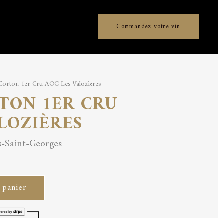
Commandez votre vin
Corton 1er Cru AOC Les Valozières
TON 1ER CRU
LOZIÈRES
s-Saint-Georges
 panier