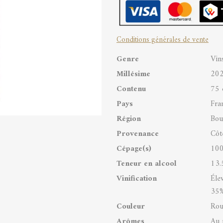
1er
Cru
Conditions générales de vente
AOC
Genre
Vin
Les
Millésime
20
Valozières
Contenu
75 
quantity
Pays
Fra
Région
Bou
Provenance
Côt
Cépage(s)
100
Teneur en alcool
13.
Vinification
Éle
35%
Couleur
Rou
Arômes
Au 