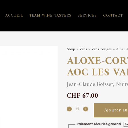
ACCUEIL
TEAM WINE TASTERS
SERVICES
CONTACT
Shop
»
Vins
»
Vins rouges
» Aloxe-
ALOXE-COR
AOC LES VA
Jean-Claude Boisset, Nuit
CHF
67.00
Aloxe-
Ajouter au
Corton