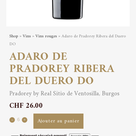
Shop
»
Vins
»
Vins rouges
» Adaro de Pradorey Ribera del Duero
DO
ADARO DE
PRADOREY RIBERA
DEL DUERO DO
Pradorey by Real Sitio de Ventosilla, Burgos
CHF
26.00
Adaro
Ajouter au panier
de