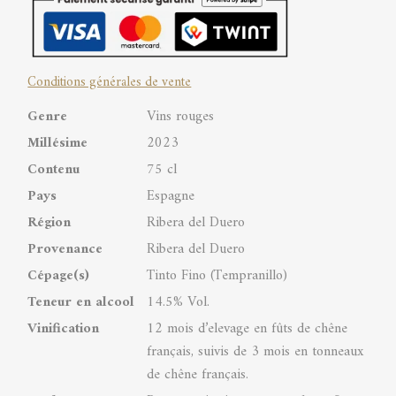
Pradorey
Ribera
Conditions générales de vente
del
Genre
Vins rouges
Duero
Millésime
2023
DO
Contenu
75 cl
quantity
Pays
Espagne
Région
Ribera del Duero
Provenance
Ribera del Duero
Cépage(s)
Tinto Fino (Tempranillo)
Teneur en alcool
14.5% Vol.
Vinification
12 mois d’elevage en fûts de chêne
français, suivis de 3 mois en tonneaux
de chêne français.