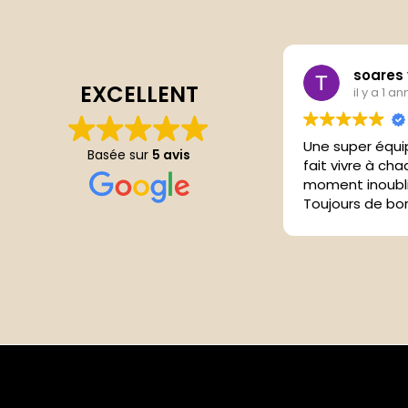
soares
EXCELLENT
il y a 1 a
Une super équi
Basée sur
5 avis
fait vivre à cha
moment inoubli
Toujours de bon
jamais déçu. V
prochains évé