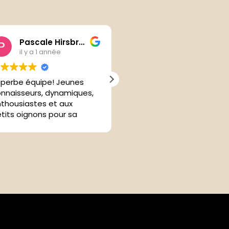
Pascale Hirsbrunner
Arnaud Rapin
il y a 1 année
il y a 1 année
perbe équipe! Jeunes
J'ai participé au Wine and
nnaisseurs, dynamiques,
Dine des vins Zenato et
thousiastes et aux
c'était une super
tits oignons pour sa
expérience. Nous avons
ientèle. Vivement les
dégusté de nombreux vin
ochains événements!
accompagnés des mets
et les explications d'un
spécialiste des caves
Zenato était présent pou
expliquer tous les détails
sur les vins que nous
dégustions ainsi que sur l
domaine et la cave.
A refaire