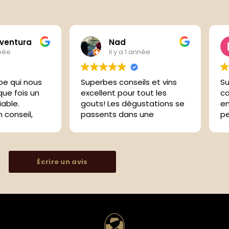
 ventura
Nad
nnée
il y a 1 année
pe qui nous
Superbes conseils et vins
Su
que fois un
excellent pour tout les
co
able.
gouts! Les dégustations se
en
 conseil,
passents dans une
pe
ivement les
ambiance chaleureuse et
cl
nements
professionnelle.
pr
Écrire un avis