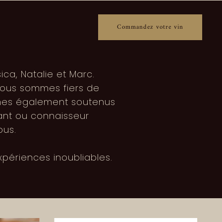
Commandez votre vin
ica, Natalie et Marc.
 nous sommes fiers de
mmes également soutenus
ant ou connaisseur
nous.
xpériences inoubliables.